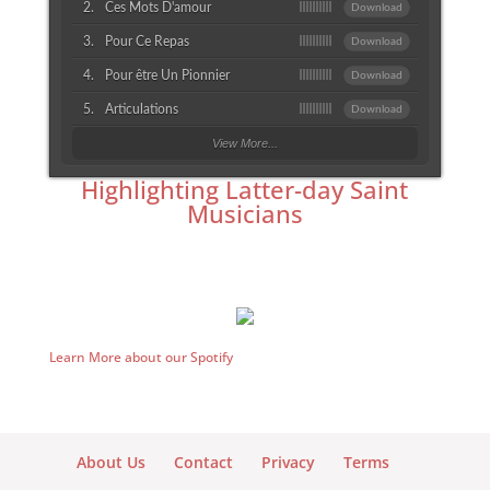
Ces Mots D'amour
Download
Pour Ce Repas
Download
Pour être Un Pionnier
Download
Articulations
Download
View More...
Highlighting Latter-day Saint
Musicians
Learn More about our Spotify
About Us
Contact
Privacy
Terms